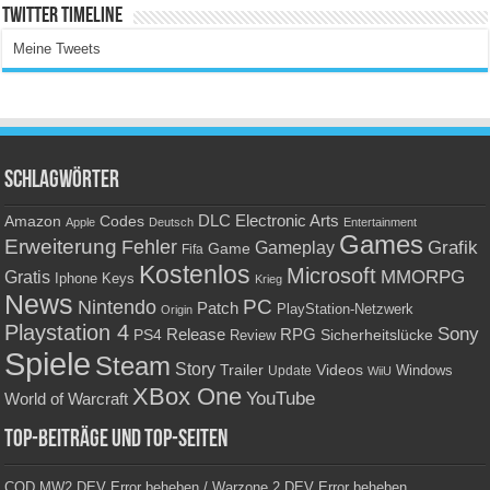
Twitter Timeline
Meine Tweets
Schlagwörter
Amazon
DLC
Electronic Arts
Codes
Apple
Deutsch
Entertainment
Games
Erweiterung
Fehler
Grafik
Gameplay
Game
Fifa
Kostenlos
Microsoft
Gratis
MMORPG
Keys
Iphone
Krieg
News
PC
Nintendo
Patch
PlayStation-Netzwerk
Origin
Playstation 4
Sony
RPG
PS4
Release
Sicherheitslücke
Review
Spiele
Steam
Story
Trailer
Videos
Update
Windows
WiiU
XBox One
YouTube
World of Warcraft
Top-Beiträge und Top-Seiten
COD MW2 DEV Error beheben / Warzone 2 DEV Error beheben