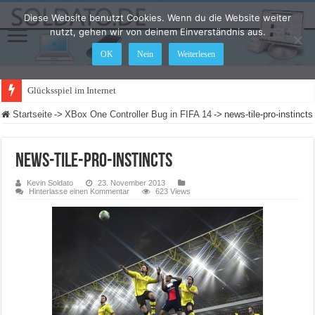
Diese Website benutzt Cookies. Wenn du die Website weiter
nutzt, gehen wir von deinem Einverständnis aus.
OK
Nein
Weiterlesen
Glücksspiel im Internet: Was ändert sic
Startseite
->
XBox One Controller Bug in FIFA 14
->
news-tile-pro-instincts
news-tile-pro-instincts
Kevin Soldato
23. November 2013
Hinterlasse einen Kommentar
623 Views