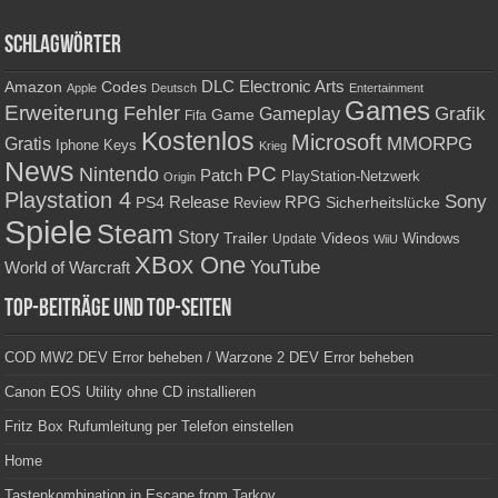
Schlagwörter
Amazon
DLC
Electronic Arts
Codes
Apple
Deutsch
Entertainment
Games
Erweiterung
Fehler
Grafik
Gameplay
Game
Fifa
Kostenlos
Microsoft
Gratis
MMORPG
Keys
Iphone
Krieg
News
PC
Nintendo
Patch
PlayStation-Netzwerk
Origin
Playstation 4
Sony
RPG
PS4
Release
Sicherheitslücke
Review
Spiele
Steam
Story
Trailer
Videos
Update
Windows
WiiU
XBox One
YouTube
World of Warcraft
Top-Beiträge und Top-Seiten
COD MW2 DEV Error beheben / Warzone 2 DEV Error beheben
Canon EOS Utility ohne CD installieren
Fritz Box Rufumleitung per Telefon einstellen
Home
Tastenkombination in Escape from Tarkov