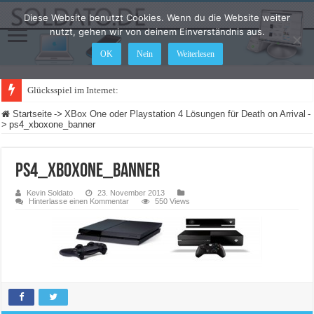
Diese Website benutzt Cookies. Wenn du die Website weiter
nutzt, gehen wir von deinem Einverständnis aus.
OK
Nein
Weiterlesen
Glücksspiel im Internet: Was ändert sic
Startseite
->
XBox One oder Playstation 4 Lösungen für Death on Arrival
-
>
ps4_xboxone_banner
ps4_xboxone_banner
Kevin Soldato
23. November 2013
Hinterlasse einen Kommentar
550 Views