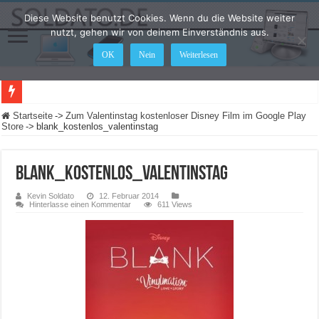
Diese Website benutzt Cookies. Wenn du die Website weiter
nutzt, gehen wir von deinem Einverständnis aus.
OK
Nein
Weiterlesen
LEGO Star Wars: Die Skywalker Saga – Hier sind alle Cheat Codes für das Spiel
Startseite
->
Zum Valentinstag kostenloser Disney Film im Google Play
Store
->
blank_kostenlos_valentinstag
blank_kostenlos_valentinstag
Kevin Soldato
12. Februar 2014
Hinterlasse einen Kommentar
611 Views