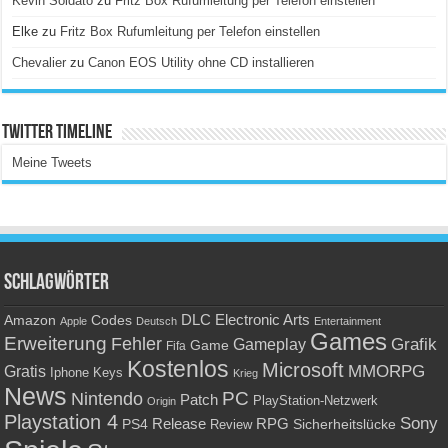
Kevin Soldato
zu
Fritz Box Rufumleitung per Telefon einstellen
Elke
zu
Fritz Box Rufumleitung per Telefon einstellen
Chevalier
zu
Canon EOS Utility ohne CD installieren
Twitter Timeline
Meine Tweets
Schlagwörter
Amazon
DLC
Electronic Arts
Codes
Apple
Deutsch
Entertainment
Games
Erweiterung
Fehler
Grafik
Gameplay
Game
Fifa
Kostenlos
Microsoft
Gratis
MMORPG
Keys
Iphone
Krieg
News
PC
Nintendo
Patch
PlayStation-Netzwerk
Origin
Playstation 4
Sony
RPG
PS4
Release
Sicherheitslücke
Review