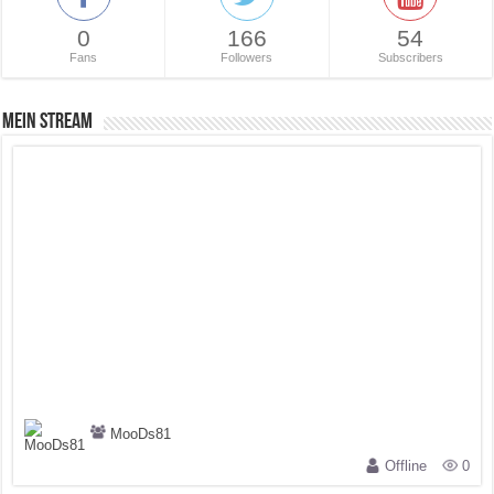
0
166
54
Fans
Followers
Subscribers
Mein Stream
MooDs81
Offline
0