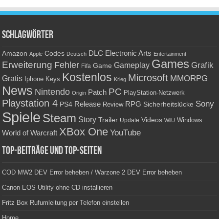
Schlagwörter
Amazon
DLC
Electronic Arts
Codes
Apple
Deutsch
Entertainment
Games
Erweiterung
Fehler
Grafik
Gameplay
Game
Fifa
Kostenlos
Microsoft
Gratis
MMORPG
Keys
Iphone
Krieg
News
PC
Nintendo
Patch
PlayStation-Netzwerk
Origin
Playstation 4
Sony
RPG
PS4
Release
Sicherheitslücke
Review
Spiele
Steam
Story
Trailer
Videos
Update
Windows
WiiU
XBox One
YouTube
World of Warcraft
Top-Beiträge und Top-Seiten
COD MW2 DEV Error beheben / Warzone 2 DEV Error beheben
Canon EOS Utility ohne CD installieren
Fritz Box Rufumleitung per Telefon einstellen
Home