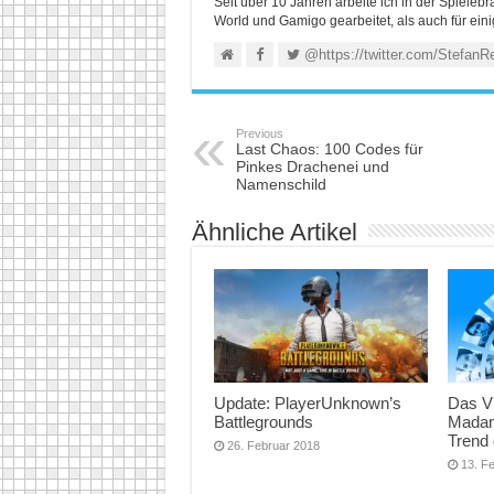
Seit über 10 Jahren arbeite ich in der Spieleb
World und Gamigo gearbeitet, als auch für ein
@https://twitter.com/StefanR
Previous
Last Chaos: 100 Codes für
Pinkes Drachenei und
Namenschild
Ähnliche Artikel
Update: PlayerUnknown’s
Das V
Battlegrounds
Madam
Trend 
26. Februar 2018
13. F