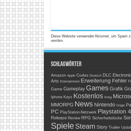
Diese Website verwendet Akismet, um Spam z
werden.
Schlagwörter
Amazon
DLC
Electroni
Codes
Apple
Deutsch
Erweiterung
Fehler
Arts
Fi
Entertainment
Games
Grafik
Gra
Gameplay
Game
Kostenlos
Micros
Keys
Iphone
Krieg
News
Nintendo
MMORPG
Pa
Origin
Playstation 4
PC
PlayStation-Netzwerk
So
RPG
Release
Sicherheitslücke
Review
Spiele
Steam
Story
Trailer
Updat