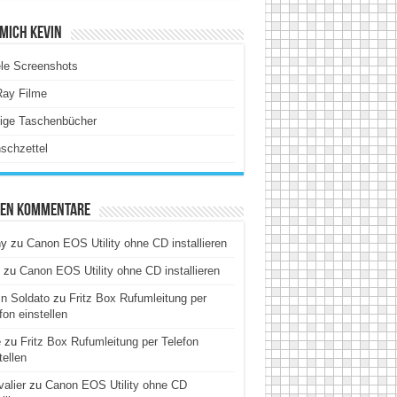
Mich Kevin
le Screenshots
Ray Filme
tige Taschenbücher
schzettel
ten Kommentare
hy
zu
Canon EOS Utility ohne CD installieren
zu
Canon EOS Utility ohne CD installieren
n Soldato
zu
Fritz Box Rufumleitung per
fon einstellen
e
zu
Fritz Box Rufumleitung per Telefon
tellen
alier
zu
Canon EOS Utility ohne CD