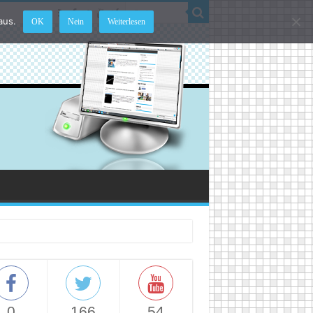
aus.
OK
Nein
Weiterlesen
0
166
54