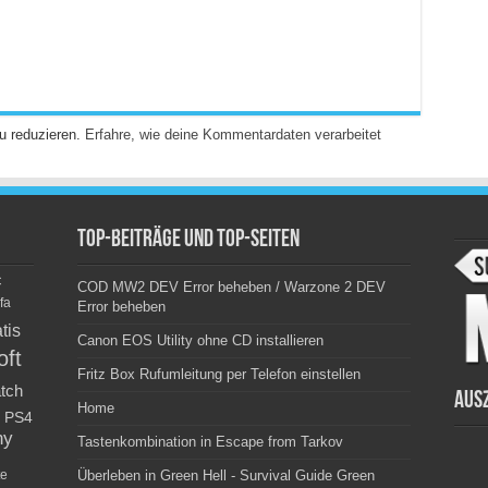
u reduzieren.
Erfahre, wie deine Kommentardaten verarbeitet
Top-Beiträge und Top-Seiten
c
COD MW2 DEV Error beheben / Warzone 2 DEV
fa
Error beheben
tis
Canon EOS Utility ohne CD installieren
oft
Fritz Box Rufumleitung per Telefon einstellen
tch
Aus
Home
PS4
ny
Tastenkombination in Escape from Tarkov
e
Überleben in Green Hell - Survival Guide Green