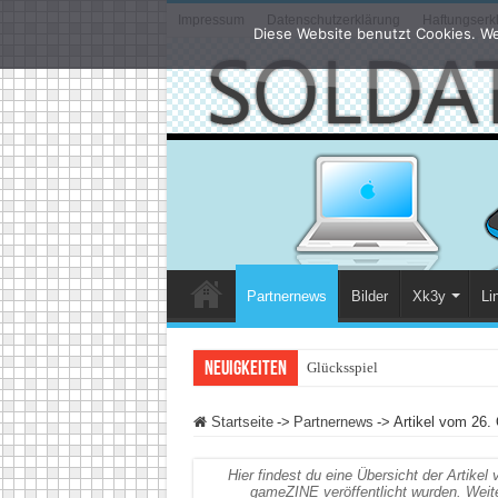
Impressum
Datenschutzerklärung
Haftungserk
Diese Website benutzt Cookies. We
Partnernews
Bilder
Xk3y
Li
Neuigkeiten
Glücksspiel im Internet:
Startseite
->
Partnernews
->
Artikel vom 26.
Hier findest du eine Übersicht der Artik
gameZINE veröffentlicht wurden.
Weit