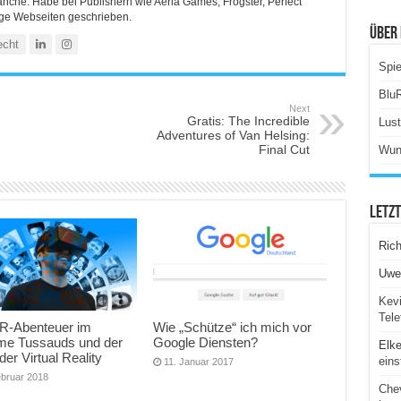
ranche. Habe bei Publishern wie Aeria Games, Frogster, Perfect
ige Webseiten geschrieben.
Über 
echt
Spie
Blu
Next
Gratis: The Incredible
Lus
Adventures of Van Helsing:
Final Cut
Wun
Letz
Ric
Uwe
Kevi
Tele
R-Abenteuer im
Wie „Schütze“ ich mich vor
e Tussauds und der
Google Diensten?
Elk
der Virtual Reality
eins
11. Januar 2017
ebruar 2018
Chev