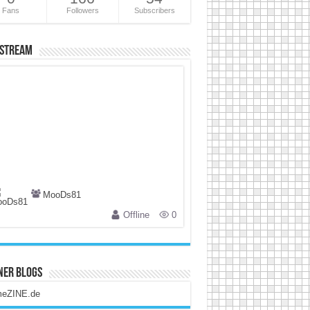
Fans
Followers
Subscribers
 Stream
MooDs81
Offline
0
ner Blogs
eZINE.de