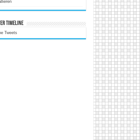
allieren
er Timeline
ne Tweets