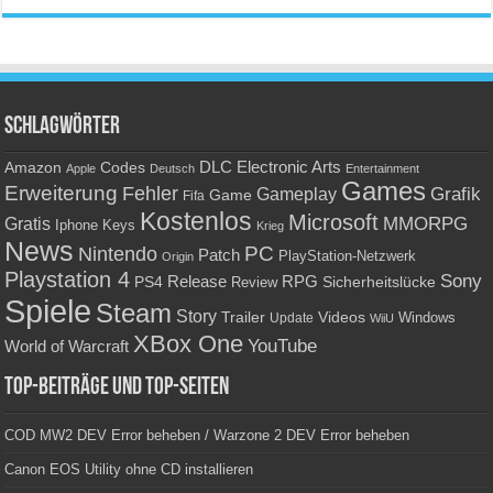
Schlagwörter
Amazon
DLC
Electronic Arts
Codes
Apple
Deutsch
Entertainment
Games
Erweiterung
Fehler
Grafik
Gameplay
Game
Fifa
Kostenlos
Microsoft
Gratis
MMORPG
Keys
Iphone
Krieg
News
PC
Nintendo
Patch
PlayStation-Netzwerk
Origin
Playstation 4
Sony
RPG
PS4
Release
Sicherheitslücke
Review
Spiele
Steam
Story
Trailer
Videos
Update
Windows
WiiU
XBox One
YouTube
World of Warcraft
Top-Beiträge und Top-Seiten
COD MW2 DEV Error beheben / Warzone 2 DEV Error beheben
Canon EOS Utility ohne CD installieren