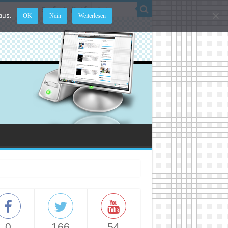
aus.
OK
Nein
Weiterlesen
0
166
54