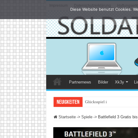
Impressum
Datenschutzerklärung
Haftungserk
Diese Website benutzt Cookies. We
Partnernews
Bilder
Xk3y
Li
Neuigkeiten
Glücksspiel im Internet: Was än
Startseite
->
Spiele
->
Battlefield 3 Gratis bi