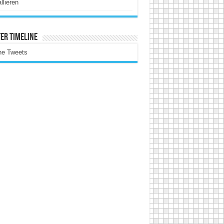
allieren
er Timeline
ne Tweets