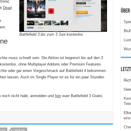
tronic
it
Dead
Über 
e
Spie
ern.
Blu
Battlefield 3 bis zum 3 Juni kostenlos
hne
Lus
Wun
chte muss schnell sein. Die Aktion ist begrenzt bis auf den 3
 kostenlos, ohne Multiplayer Addons oder Premium Features.
Letz
chte oder gar einen Vorgeschmack auf Battlefield 4 bekommen
ehen lassen. Auch im Single Player ist es für ein paar Stunden
Ric
Uwe
hn noch nicht habt, anmelden und
hier
euer Battlefield 3 Gratis
Kevi
Tele
Elk
eins
Chev
LOS
ORIGIN