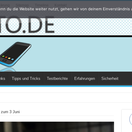
lärung
Sitemap
Timeline
Kontakt
nn du die Website weiter nutzt, gehen wir von deinem Einverständnis 
nks
Tipps und Tricks
Testberichte
Erfahrungen
Sicherheit
der
s zum 3 Juni