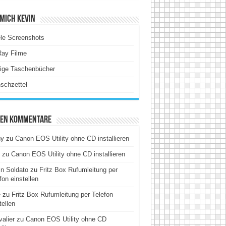
Mich Kevin
le Screenshots
Ray Filme
tige Taschenbücher
schzettel
ten Kommentare
hy
zu
Canon EOS Utility ohne CD installieren
zu
Canon EOS Utility ohne CD installieren
n Soldato
zu
Fritz Box Rufumleitung per
fon einstellen
e
zu
Fritz Box Rufumleitung per Telefon
tellen
alier
zu
Canon EOS Utility ohne CD