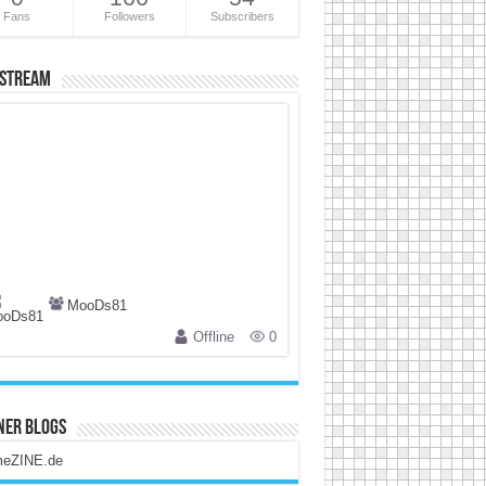
Fans
Followers
Subscribers
 Stream
MooDs81
Offline
0
ner Blogs
eZINE.de