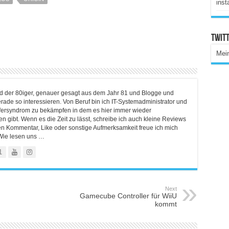
inst
Twitt
Mei
ind der 80iger, genauer gesagt aus dem Jahr 81 und Blogge und
rade so interessieren. Von Beruf bin ich IT-Systemadministrator und
lfersyndrom zu bekämpfen in dem es hier immer wieder
 gibt. Wenn es die Zeit zu lässt, schreibe ich auch kleine Reviews
en Kommentar, Like oder sonstige Aufmerksamkeit freue ich mich
Wie lesen uns …
1
Next
Gamecube Controller für WiiU
kommt