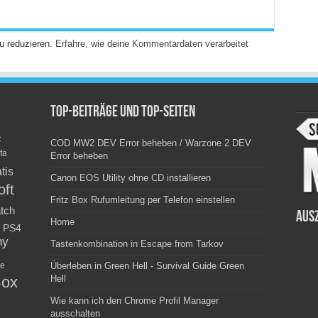
u reduzieren.
Erfahre, wie deine Kommentardaten verarbeitet
Top-Beiträge und Top-Seiten
c
COD MW2 DEV Error beheben / Warzone 2 DEV
fa
Error beheben
tis
Canon EOS Utility ohne CD installieren
oft
Fritz Box Rufumleitung per Telefon einstellen
tch
Aus
Home
PS4
ny
Tastenkombination in Escape from Tarkov
e
Überleben in Green Hell - Survival Guide Green
ox
Hell
Wie kann ich den Chrome Profil Manager
ausschalten