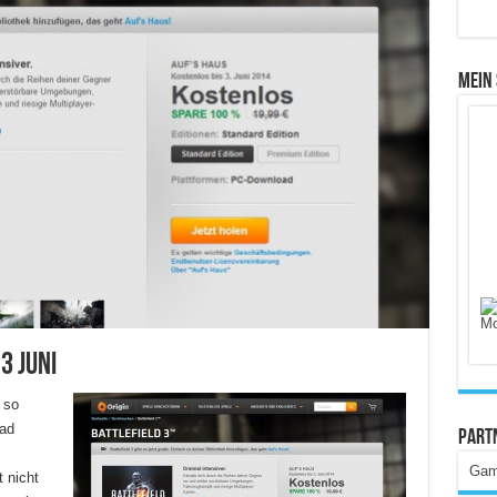
Mein
3 Juni
 so
oad
Part
Gam
 nicht