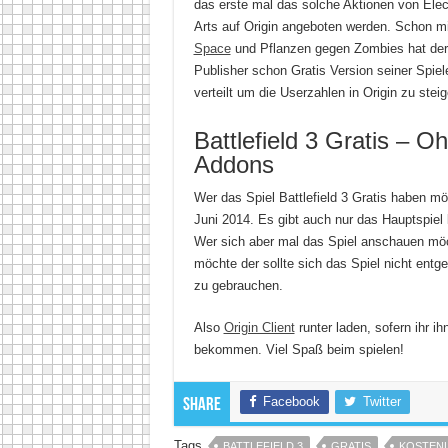
das erste mal das solche Aktionen von Elec
Arts auf Origin angeboten werden. Schon m
Space
und Pflanzen gegen Zombies hat der
Publisher schon Gratis Version seiner Spiel
verteilt um die Userzahlen in Origin zu steig
Battlefield 3 Gratis – O
Addons
Wer das Spiel Battlefield 3 Gratis haben mö
Juni 2014. Es gibt auch nur das Hauptspiel
Wer sich aber mal das Spiel anschauen mö
möchte der sollte sich das Spiel nicht entg
zu gebrauchen.
Also
Origin Client
runter laden, sofern ihr i
bekommen. Viel Spaß beim spielen!
Facebook
Twitter
Share
Tags
BATTLEFIELD 3
GRATIS
KOSTEN