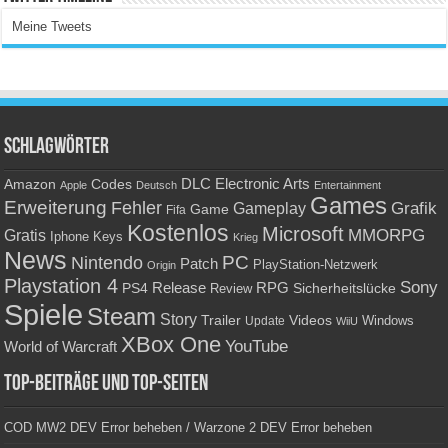
Meine Tweets
Schlagwörter
Amazon
DLC
Electronic Arts
Codes
Apple
Deutsch
Entertainment
Games
Erweiterung
Fehler
Grafik
Gameplay
Game
Fifa
Kostenlos
Microsoft
Gratis
MMORPG
Keys
Iphone
Krieg
News
PC
Nintendo
Patch
PlayStation-Netzwerk
Origin
Playstation 4
Sony
RPG
PS4
Release
Sicherheitslücke
Review
Spiele
Steam
Story
Trailer
Videos
Update
Windows
WiiU
XBox One
YouTube
World of Warcraft
Top-Beiträge und Top-Seiten
COD MW2 DEV Error beheben / Warzone 2 DEV Error beheben