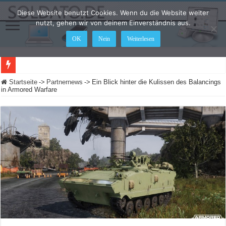
Diese Website benutzt Cookies. Wenn du die Website weiter
nutzt, gehen wir von deinem Einverständnis aus.
OK
Nein
Weiterlesen
Startseite
->
Partnernews
->
Ein Blick hinter die Kulissen des Balancings
in Armored Warfare