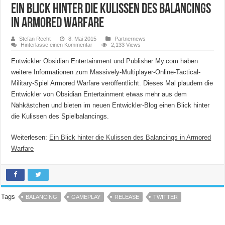
Ein Blick hinter die Kulissen des Balancings
in Armored Warfare
Stefan Recht
8. Mai 2015
Partnernews
Hinterlasse einen Kommentar
2,133 Views
Entwickler Obsidian Entertainment und Publisher My.com haben
weitere Informationen zum Massively-Multiplayer-Online-Tactical-
Military-Spiel Armored Warfare veröffentlicht. Dieses Mal plaudern die
Entwickler von Obsidian Entertainment etwas mehr aus dem
Nähkästchen und bieten im neuen Entwickler-Blog einen Blick hinter
die Kulissen des Spielbalancings.
Weiterlesen:
Ein Blick hinter die Kulissen des Balancings in Armored
Warfare
Tags
BALANCING
GAMEPLAY
RELEASE
TWITTER