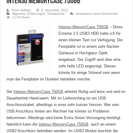
Intenso MemoryCase 750GB
Kevin Soldato
8. Dezember 2012
Allgemein
,
Erfahrungen
,
Testberichte
Hinterlasse einen Kommentar
2,179 Views
Intenso MemoryCase 750GB
– Diese
Externe 2,5 USB3 HDD hatte ich für
einen kleinen Test zur Verfügung. Die
Festplatte ist in einem sehr flachen
Gehäuse in Hochglanz Optik
eingebaut. Der Zugriff wird über eine
sehr helle LED angezeigt. Dieses
könnte für einige Störend sein wenn
man die Festplatte im Dunklen betreiben möchte.
Die
Intenso MemoryCase 750GB
arbeitet Ruhig und leise und wird im
Dauerbetrieb Hand-warm. Mit im Lieferumfang ist ein USB
Anschlusskabel, allerdings in einer sehr kurzen Version. Wer sein
USB Anschluss hinten am Rechner hat könnte so Probleme
bekommen. Allerdings wird keine Extra Strom Versorgung benötigt.
Natürlich kann die
Intenso MemoryCase 750GB
auch an einem
USB2 Anschluss betrieben werden. Im USB2 Modus leuchtet die