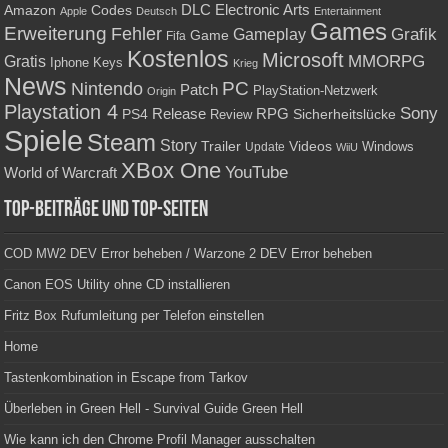
Amazon
DLC
Electronic Arts
Codes
Apple
Deutsch
Entertainment
Games
Erweiterung
Fehler
Grafik
Gameplay
Game
Fifa
Kostenlos
Microsoft
Gratis
MMORPG
Keys
Iphone
Krieg
News
PC
Nintendo
Patch
PlayStation-Netzwerk
Origin
Playstation 4
Sony
RPG
PS4
Release
Sicherheitslücke
Review
Spiele
Steam
Story
Trailer
Videos
Update
Windows
WiiU
XBox One
YouTube
World of Warcraft
Top-Beiträge und Top-Seiten
COD MW2 DEV Error beheben / Warzone 2 DEV Error beheben
Canon EOS Utility ohne CD installieren
Fritz Box Rufumleitung per Telefon einstellen
Home
Tastenkombination in Escape from Tarkov
Überleben in Green Hell - Survival Guide Green Hell
Wie kann ich den Chrome Profil Manager ausschalten