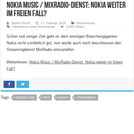
Nokia Music / MixRadio-Dienst: Nokia weiter
im freien Fall?
Stefan Recht
17. Februar 2016
Partnernews
Hinterlasse einen Kommentar
2,603 Views
Schon seit einiger Zeit geht es dem einstigen Branchengiganten
Nokia nicht sonderlich gut, nun wurde auch noch beschlossen den
Streamingdienst MixRadio einzustellen.
Weiterlesen:
Nokia Music / MixRadio-Dienst: Nokia weiter im freien
Fall?
Tags
DOWNLOAD
MP3
NOKIA
STREAMING