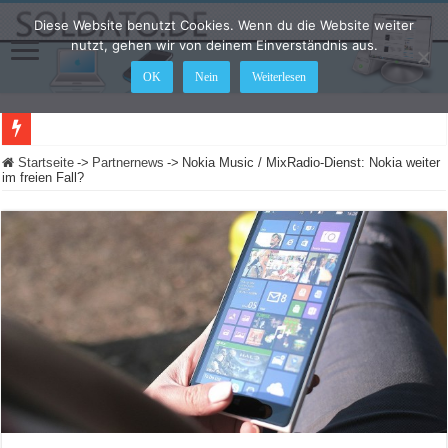
Diese Website benutzt Cookies. Wenn du die Website weiter
nutzt, gehen wir von deinem Einverständnis aus.
OK
Nein
Weiterlesen
Startseite
->
Partnernews
->
Nokia Music / MixRadio-Dienst: Nokia weiter
im freien Fall?