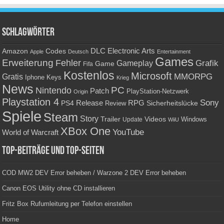
Schlagwörter
Amazon
DLC
Electronic Arts
Codes
Apple
Deutsch
Entertainment
Games
Erweiterung
Fehler
Grafik
Gameplay
Game
Fifa
Kostenlos
Microsoft
Gratis
MMORPG
Keys
Iphone
Krieg
News
PC
Nintendo
Patch
PlayStation-Netzwerk
Origin
Playstation 4
Sony
RPG
PS4
Release
Sicherheitslücke
Review
Spiele
Steam
Story
Trailer
Videos
Update
Windows
WiiU
XBox One
YouTube
World of Warcraft
Top-Beiträge und Top-Seiten
COD MW2 DEV Error beheben / Warzone 2 DEV Error beheben
Canon EOS Utility ohne CD installieren
Fritz Box Rufumleitung per Telefon einstellen
Home