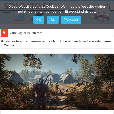
Diese Website benutzt Cookies. Wenn du die Website weiter
nutzt, gehen wir von deinem Einverständnis aus.
OK
Nein
Weiterlesen
Glücksspiel im Internet: Was ändert s
Startseite
->
Partnernews
->
Patch 1.06 behebt endlose Ladebildschirme
in Witcher 3