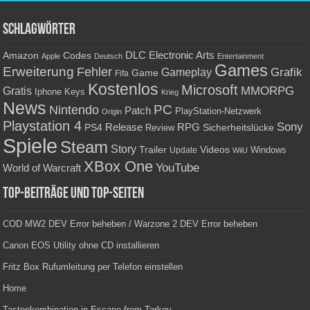
Schlagwörter
Amazon
DLC
Electronic Arts
Codes
Apple
Deutsch
Entertainment
Games
Erweiterung
Fehler
Grafik
Gameplay
Game
Fifa
Kostenlos
Microsoft
Gratis
MMORPG
Keys
Iphone
Krieg
News
PC
Nintendo
Patch
PlayStation-Netzwerk
Origin
Playstation 4
Sony
RPG
PS4
Release
Sicherheitslücke
Review
Spiele
Steam
Story
Trailer
Videos
Update
Windows
WiiU
XBox One
YouTube
World of Warcraft
Top-Beiträge und Top-Seiten
COD MW2 DEV Error beheben / Warzone 2 DEV Error beheben
Canon EOS Utility ohne CD installieren
Fritz Box Rufumleitung per Telefon einstellen
Home
Tastenkombination in Escape from Tarkov