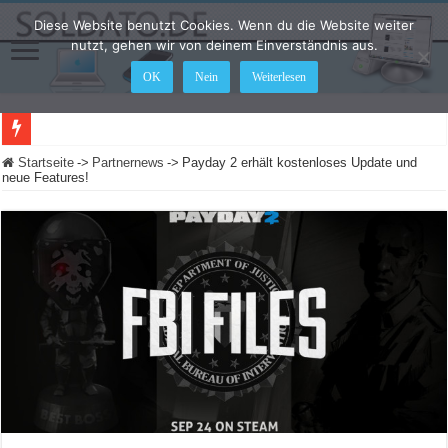
Diese Website benutzt Cookies. Wenn du die Website weiter
nutzt, gehen wir von deinem Einverständnis aus.
OK
Nein
Weiterlesen
LEGO Star Wars: Die Skywalker Saga – Hier sind alle Cheat Codes für das Spiel
Startseite
->
Partnernews
->
Payday 2 erhält kostenloses Update und
neue Features!