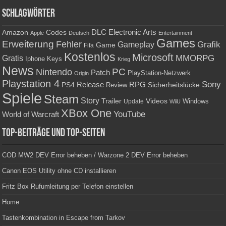
Schlagwörter
Amazon
DLC
Electronic Arts
Codes
Apple
Deutsch
Entertainment
Games
Erweiterung
Fehler
Grafik
Gameplay
Game
Fifa
Kostenlos
Microsoft
Gratis
MMORPG
Keys
Iphone
Krieg
News
PC
Nintendo
Patch
PlayStation-Netzwerk
Origin
Playstation 4
Sony
RPG
PS4
Release
Sicherheitslücke
Review
Spiele
Steam
Story
Trailer
Videos
Update
Windows
WiiU
XBox One
YouTube
World of Warcraft
Top-Beiträge und Top-Seiten
COD MW2 DEV Error beheben / Warzone 2 DEV Error beheben
Canon EOS Utility ohne CD installieren
Fritz Box Rufumleitung per Telefon einstellen
Home
Tastenkombination in Escape from Tarkov