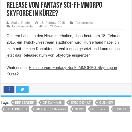
Release vom Fantasy Sci-Fi-MMORPG
Skyforge in Kürze?
Stefan Recht
18. Februar 2015
Partnernews
Ein Kommentar
2,573 Views
Gestern habe ich den Hinweis erhalten, dass heute am 18. Februar
2015, ein Twitch-Livestream stattfinden wird. Kurzerhand habe ich
mich mit meinen Kontakten in Verbindung gesetzt und kann schon
jetzt das Releasedatum von Skyforge eingrenzen!
Weiterlesen:
Release vom Fantasy Sci-Fi-MMORPG Skyforge in
Kürze?
Tags
BERSERKER
DREW HAHN
ERIC DEMILT
GUNNER
LICHTBINDER
MICHAEL DUNAWAY
NEWS
RELEASE
TWITCH