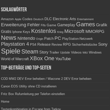
Schlagwörter
Amazon
DLC
Electronic Arts
Codes
Apple
Deutsch
Entertainment
Games
Erweiterung
Fehler
Grafik
Gameplay
Game
Fifa
Kostenlos
Microsoft
Gratis
MMORPG
Keys
Iphone
Krieg
News
PC
Nintendo
Patch
PlayStation-Netzwerk
Origin
Playstation 4
Sony
RPG
PS4
Release
Sicherheitslücke
Review
Spiele
Steam
Story
Trailer
Videos
Update
Windows
WiiU
XBox One
YouTube
World of Warcraft
Top-Beiträge und Top-Seiten
COD MW2 DEV Error beheben / Warzone 2 DEV Error beheben
Canon EOS Utility ohne CD installieren
Fritz Box Rufumleitung per Telefon einstellen
Home
Tastenkombination in Escape from Tarkov