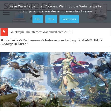
Diese Website benutzt Cookies. Wenn du die Website weiter
nutzt, gehen wir von deinem Einverständnis aus.
OK
Nein
Weiterlesen
Glücksspiel im Internet: Was ändert sich 2021?
Startseite
->
Partnernews
->
Release vom Fantasy Sci-Fi-MMORPG
Skyforge in Kürze?