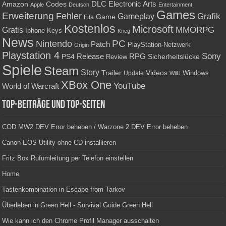
Amazon
DLC
Electronic Arts
Codes
Apple
Deutsch
Entertainment
Games
Erweiterung
Fehler
Grafik
Gameplay
Game
Fifa
Kostenlos
Microsoft
Gratis
MMORPG
Keys
Iphone
Krieg
News
PC
Nintendo
Patch
PlayStation-Netzwerk
Origin
Playstation 4
Sony
RPG
PS4
Release
Sicherheitslücke
Review
Spiele
Steam
Story
Trailer
Videos
Update
Windows
WiiU
XBox One
YouTube
World of Warcraft
Top-Beiträge und Top-Seiten
COD MW2 DEV Error beheben / Warzone 2 DEV Error beheben
Canon EOS Utility ohne CD installieren
Fritz Box Rufumleitung per Telefon einstellen
Home
Tastenkombination in Escape from Tarkov
Überleben in Green Hell - Survival Guide Green Hell
Wie kann ich den Chrome Profil Manager ausschalten