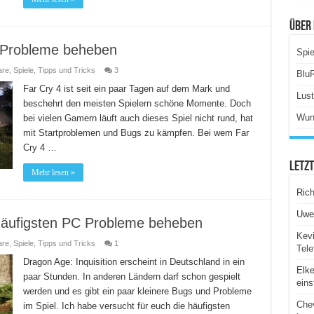
Über 
C Probleme beheben
Spie
are
,
Spiele
,
Tipps und Tricks
3
Blu
Far Cry 4 ist seit ein paar Tagen auf dem Mark und
Lus
beschehrt den meisten Spielern schöne Momente. Doch
Wun
bei vielen Gamern läuft auch dieses Spiel nicht rund, hat
mit Startproblemen und Bugs zu kämpfen. Bei wem Far
Cry 4 …
Letz
Mehr lesen »
Ric
Uwe
 häufigsten PC Probleme beheben
Kevi
are
,
Spiele
,
Tipps und Tricks
1
Tele
Dragon Age: Inquisition erscheint in Deutschland in ein
Elk
paar Stunden. In anderen Ländern darf schon gespielt
eins
werden und es gibt ein paar kleinere Bugs und Probleme
Chev
im Spiel. Ich habe versucht für euch die häufigsten