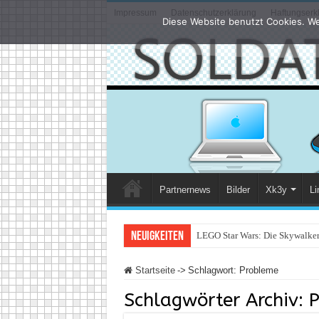
Impressum
Datenschutzerklärung
Haftungserk
Diese Website benutzt Cookies. We
Partnernews
Bilder
Xk3y
Li
Neuigkeiten
LEGO Star Wars: Die Skywalker 
Startseite
->
Schlagwort:
Probleme
Schlagwörter Archiv:
P