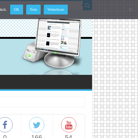
aus.
OK
Nein
Weiterlesen
0
166
54