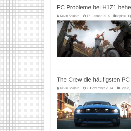
PC Probleme bei H1Z1 beh
Kevin Soldato
17. Januar 2015
Spiele
,
Ti
The Crew die häufigsten P
Kevin Soldato
7. Dezember 2014
Spiele
,