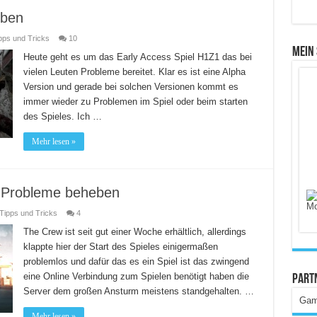
eben
pps und Tricks
10
Mein
Heute geht es um das Early Access Spiel H1Z1 das bei
vielen Leuten Probleme bereitet. Klar es ist eine Alpha
Version und gerade bei solchen Versionen kommt es
immer wieder zu Problemen im Spiel oder beim starten
des Spieles. Ich …
Mehr lesen »
C Probleme beheben
Tipps und Tricks
4
The Crew ist seit gut einer Woche erhältlich, allerdings
klappte hier der Start des Spieles einigermaßen
problemlos und dafür das es ein Spiel ist das zwingend
eine Online Verbindung zum Spielen benötigt haben die
Part
Server dem großen Ansturm meistens standgehalten. …
Gam
Mehr lesen »