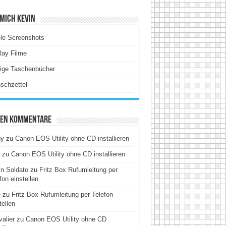
Mich Kevin
le Screenshots
Ray Filme
tige Taschenbücher
schzettel
ten Kommentare
hy
zu
Canon EOS Utility ohne CD installieren
zu
Canon EOS Utility ohne CD installieren
n Soldato
zu
Fritz Box Rufumleitung per
fon einstellen
e
zu
Fritz Box Rufumleitung per Telefon
tellen
alier
zu
Canon EOS Utility ohne CD