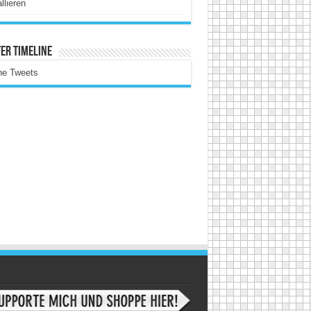
allieren
er Timeline
ne Tweets