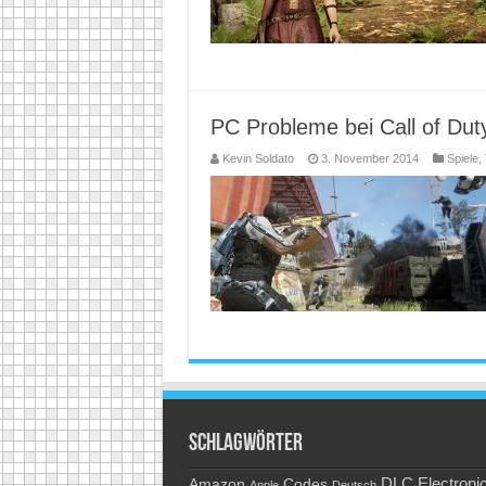
PC Probleme bei Call of Du
Kevin Soldato
3. November 2014
Spiele
,
Schlagwörter
Amazon
DLC
Electroni
Codes
Apple
Deutsch