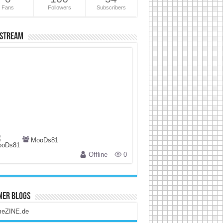
Fans
Followers
Subscribers
 Stream
MooDs81
Offline
0
ner Blogs
eZINE.de