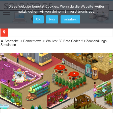
Diese Website benutzt Cookies. Wenn du die Website weiter
nutzt, gehen wir von deinem Einverständnis aus.
OK
Nein
Weiterlesen
LEGO Star Wars: Die Skywalker Saga – Hier sind alle Cheat Codes für das Spiel
Startseite
->
Partnernews
->
Wauies: 50 Beta-Codes für Zoohandlungs-
Simulation