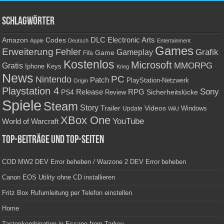
Schlagwörter
Amazon
DLC
Electronic Arts
Codes
Apple
Deutsch
Entertainment
Games
Erweiterung
Fehler
Grafik
Gameplay
Game
Fifa
Kostenlos
Microsoft
Gratis
MMORPG
Keys
Iphone
Krieg
News
PC
Nintendo
Patch
PlayStation-Netzwerk
Origin
Playstation 4
Sony
RPG
PS4
Release
Sicherheitslücke
Review
Spiele
Steam
Story
Trailer
Videos
Update
Windows
WiiU
XBox One
YouTube
World of Warcraft
Top-Beiträge und Top-Seiten
COD MW2 DEV Error beheben / Warzone 2 DEV Error beheben
Canon EOS Utility ohne CD installieren
Fritz Box Rufumleitung per Telefon einstellen
Home
Tastenkombination in Escape from Tarkov