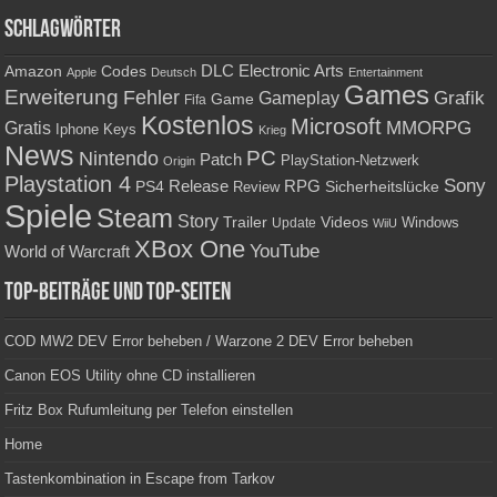
Schlagwörter
Amazon
DLC
Electronic Arts
Codes
Apple
Deutsch
Entertainment
Games
Erweiterung
Fehler
Grafik
Gameplay
Game
Fifa
Kostenlos
Microsoft
Gratis
MMORPG
Keys
Iphone
Krieg
News
PC
Nintendo
Patch
PlayStation-Netzwerk
Origin
Playstation 4
Sony
RPG
PS4
Release
Sicherheitslücke
Review
Spiele
Steam
Story
Trailer
Videos
Update
Windows
WiiU
XBox One
YouTube
World of Warcraft
Top-Beiträge und Top-Seiten
COD MW2 DEV Error beheben / Warzone 2 DEV Error beheben
Canon EOS Utility ohne CD installieren
Fritz Box Rufumleitung per Telefon einstellen
Home
Tastenkombination in Escape from Tarkov