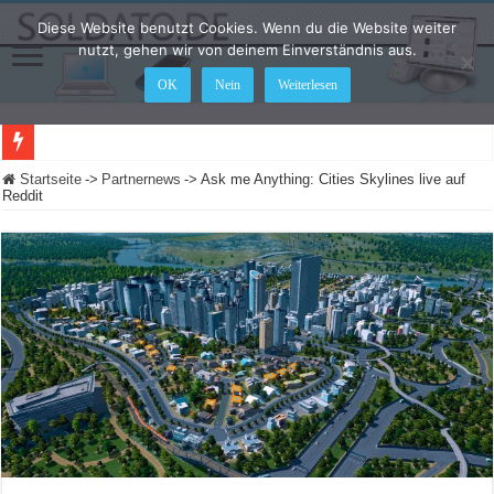
Diese Website benutzt Cookies. Wenn du die Website weiter
nutzt, gehen wir von deinem Einverständnis aus.
OK
Nein
Weiterlesen
LEGO Star Wars: Die Skywalker Saga – Hier sind alle Cheat Codes für das Spiel
Startseite
->
Partnernews
->
Ask me Anything: Cities Skylines live auf
Reddit