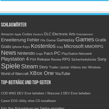
Schlagwörter
Amazon
DLC
Electronic Arts
Codes
Apple
Deutsch
Entertainment
Games
Erweiterung
Fehler
Grafik
Gameplay
Game
Fifa
Kostenlos
Microsoft
Gratis
MMORPG
Keys
Iphone
Krieg
News
PC
Nintendo
Patch
PlayStation-Netzwerk
Origin
Playstation 4
Sony
RPG
PS4
Release
Sicherheitslücke
Review
Spiele
Steam
Story
Trailer
Videos
Update
Windows
WiiU
XBox One
YouTube
World of Warcraft
Top-Beiträge und Top-Seiten
COD MW2 DEV Error beheben / Warzone 2 DEV Error beheben
Canon EOS Utility ohne CD installieren
Fritz Box Rufumleitung per Telefon einstellen