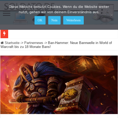
Diese Website benutzt Cookies. Wenn du die Website weiter
nutzt, gehen wir von deinem Einverständnis aus.
OK
Nein
Weiterlesen
LEGO Star Wars: Die Skywalker Saga – Hier sind alle Cheat Codes für das Spiel
Startseite
->
Partnernews
->
Ban-Hammer: Neue Bannwelle in World of
Warcraft bis zu 18 Monate Bans!