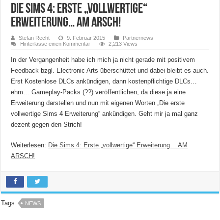
Die Sims 4: Erste „vollwertige“
Erweiterung… AM ARSCH!
Stefan Recht
9. Februar 2015
Partnernews
Hinterlasse einen Kommentar
2,213 Views
In der Vergangenheit habe ich mich ja nicht gerade mit positivem
Feedback bzgl. Electronic Arts überschüttet und dabei bleibt es auch.
Erst Kostenlose DLCs ankündigen, dann kostenpflichtige DLCs…
ehm… Gameplay-Packs (??) veröffentlichen, da diese ja eine
Erweiterung darstellen und nun mit eigenen Worten „Die erste
vollwertige Sims 4 Erweiterung“ ankündigen. Geht mir ja mal ganz
dezent gegen den Strich!
Weiterlesen:
Die Sims 4: Erste „vollwertige“ Erweiterung… AM
ARSCH!
Tags
NEWS