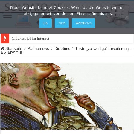
Diese Website benutzt Cookies. Wenn du die Website weiter
nutzt, gehen wir von deinem Einverständnis aus.
OK
Nein
Weiterlesen
Glücksspiel im Internet: Was ändert s
Startseite
->
Partnernews
->
Die Sims 4: Erste „vollwertige“ Erweiterung…
AM ARSCH!