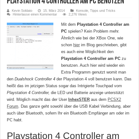
Playstation 4 Controller am PC benutzen
Kevin Soldato
15. März 2014
Konsole
,
Tipps und Tricks
Hinterlasse einen Kommentar
2,276 Views
Mit dem
Playstation 4 Controller am
PC
spielen? Kein Problem mehr.
Ähnlich wie bei der XBox One, wie
schon
hier
im Blog geschrieben, gibt
es auch eine Möglichkeit den
Playstation 4 Controller am PC
zu
benutzen. Auch hier wird wieder ein
Extra Programm genutzt womit man
den
Dualshock Controller 4
der Playstation 4 voll benutzen kann. Das
heißt das im jetzigen Status sogar das Intrigierte Touchpad vom
Playstation 4 Controller,
die LED und Batterie anzeige unterstützt
wird. Möglich macht das der User
InhexSTER
aus dem
PCSX2
Forum
. Das ganze geht sowohl über die USB Kabel Verbindung, aber
auch über Bluetooth, sofern Ihr ein Bluetooth Empfänger am oder im
PC habt.
Playstation 4 Controller am