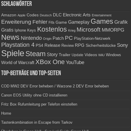
Schlagwörter
Amazon
DLC
Electronic Arts
Codes
Apple
Deutsch
Entertainment
Games
Erweiterung
Fehler
Grafik
Gameplay
Game
Fifa
Kostenlos
Microsoft
Gratis
MMORPG
Keys
Iphone
Krieg
News
PC
Nintendo
Patch
PlayStation-Netzwerk
Origin
Playstation 4
Sony
RPG
PS4
Release
Sicherheitslücke
Review
Spiele
Steam
Story
Trailer
Videos
Update
Windows
WiiU
XBox One
YouTube
World of Warcraft
Top-Beiträge und Top-Seiten
COD MW2 DEV Error beheben / Warzone 2 DEV Error beheben
Canon EOS Utility ohne CD installieren
Fritz Box Rufumleitung per Telefon einstellen
Home
Tastenkombination in Escape from Tarkov