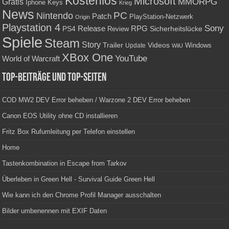
Kostenlos
Microsoft
Gratis
MMORPG
Keys
Iphone
Krieg
News
PC
Nintendo
Patch
PlayStation-Netzwerk
Origin
Playstation 4
Sony
RPG
PS4
Release
Sicherheitslücke
Review
Spiele
Steam
Story
Trailer
Videos
Update
Windows
WiiU
XBox One
YouTube
World of Warcraft
Top-Beiträge und Top-Seiten
COD MW2 DEV Error beheben / Warzone 2 DEV Error beheben
Canon EOS Utility ohne CD installieren
Fritz Box Rufumleitung per Telefon einstellen
Home
Tastenkombination in Escape from Tarkov
Überleben in Green Hell - Survival Guide Green Hell
Wie kann ich den Chrome Profil Manager ausschalten
Bilder umbenennen mit EXIF Daten