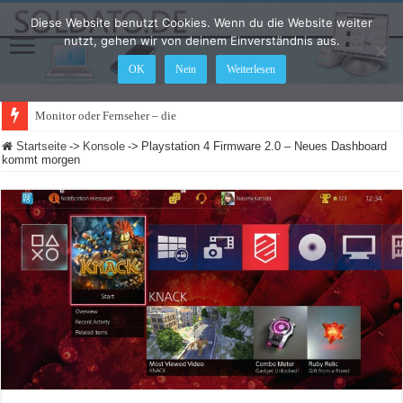
Diese Website benutzt Cookies. Wenn du die Website weiter
nutzt, gehen wir von deinem Einverständnis aus.
OK
Nein
Weiterlesen
Monitor oder Fernseher – diese Unterschiede für G
Startseite
->
Konsole
->
Playstation 4 Firmware 2.0 – Neues Dashboard
kommt morgen