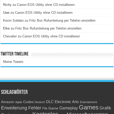
Richy
zu
Canon EOS Utility ohne CD installieren
Uwe
zu
Canon EOS Utility ohne CD installieren
Kevin Soldato
zu
Fritz Box Rufumleitung per Telefon einstellen
Elke
zu
Fritz Box Rufumleitung per Telefon einstellen
Chevalier
zu
Canon EOS Utility ohne CD installieren
Twitter Timeline
Meine Tweets
Schlagwörter
Amazon
DLC
Electronic Arts
Codes
Apple
Deutsch
Entertainment
Games
Erweiterung
Fehler
Grafik
Gameplay
Game
Fifa