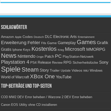
Schlagwörter
Amazon
DLC
Electronic Arts
Codes
Apple
Deutsch
Entertainment
Games
Erweiterung
Fehler
Grafik
Gameplay
Game
Fifa
Kostenlos
Microsoft
Gratis
MMORPG
Keys
Iphone
Krieg
News
PC
Nintendo
Patch
PlayStation-Netzwerk
Origin
Playstation 4
Sony
RPG
PS4
Release
Sicherheitslücke
Review
Spiele
Steam
Story
Trailer
Videos
Update
Windows
WiiU
XBox One
YouTube
World of Warcraft
Top-Beiträge und Top-Seiten
COD MW2 DEV Error beheben / Warzone 2 DEV Error beheben
Canon EOS Utility ohne CD installieren