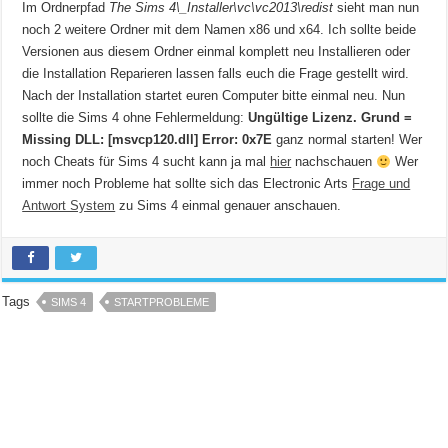
Im Ordnerpfad
The Sims 4\
_Installer\vc\vc2013\redist
sieht man nun
noch 2 weitere Ordner mit dem Namen x86 und x64. Ich sollte beide
Versionen aus diesem Ordner einmal komplett neu Installieren oder
die Installation Reparieren lassen falls euch die Frage gestellt wird.
Nach der Installation startet euren Computer bitte einmal neu. Nun
sollte die Sims 4 ohne Fehlermeldung:
Ungültige Lizenz. Grund =
Missing DLL: [msvcp120.dll] Error: 0x7E
ganz normal starten! Wer
noch Cheats für Sims 4 sucht kann ja mal
hier
nachschauen
Wer
immer noch Probleme hat sollte sich das Electronic Arts
Frage und
Antwort System
zu Sims 4 einmal genauer anschauen.
Tags
SIMS 4
STARTPROBLEME