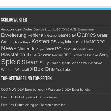
Schlagwörter
Amazon
DLC
Electronic Arts
Codes
Apple
Deutsch
Entertainment
Games
Erweiterung
Fehler
Grafik
Gameplay
Game
Fifa
Kostenlos
Microsoft
Gratis
MMORPG
Keys
Iphone
Krieg
News
PC
Nintendo
Patch
PlayStation-Netzwerk
Origin
Playstation 4
Sony
RPG
PS4
Release
Sicherheitslücke
Review
Spiele
Steam
Story
Trailer
Videos
Update
Windows
WiiU
XBox One
YouTube
World of Warcraft
Top-Beiträge und Top-Seiten
COD MW2 DEV Error beheben / Warzone 2 DEV Error beheben
Canon EOS Utility ohne CD installieren
Fritz Box Rufumleitung per Telefon einstellen