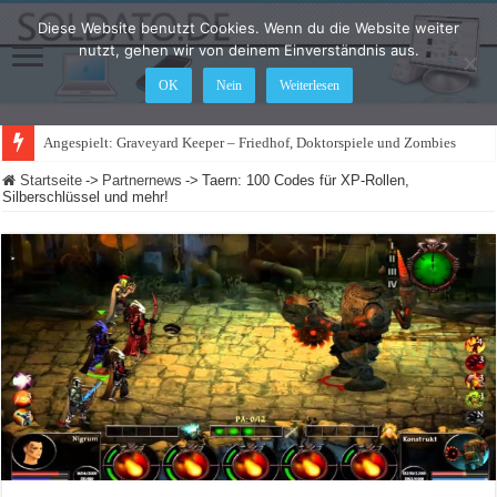
Diese Website benutzt Cookies. Wenn du die Website weiter
nutzt, gehen wir von deinem Einverständnis aus.
OK
Nein
Weiterlesen
Angespielt: Graveyard Keeper – Friedhof, Doktorspiele und Zombies
Startseite
->
Partnernews
->
Taern: 100 Codes für XP-Rollen,
Silberschlüssel und mehr!