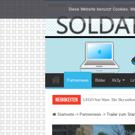
Impressum
Datenschutzerklärung
Haftungserk
Diese Website benutzt Cookies. We
Partnernews
Bilder
Xk3y
Li
Neuigkeiten
LEGO Star Wars: Die Skywalker 
Startseite
->
Partnernews
->
Trailer zum Star