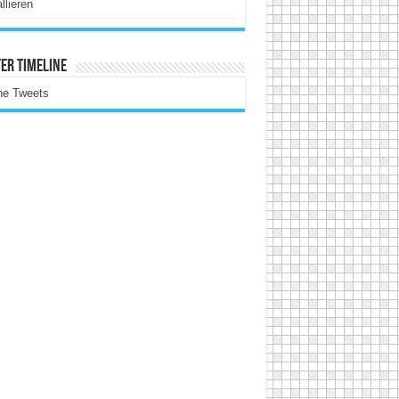
allieren
er Timeline
ne Tweets