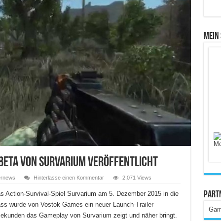
Mein
 Beta von Survarium veröffentlicht
ernews
Hinterlasse einen Kommentar
2,071 Views
das Action-Survival-Spiel Survarium am 5. Dezember 2015 in die
Part
ass wurde von Vostok Games ein neuer Launch-Trailer
Gam
0 Sekunden das Gameplay von Survarium zeigt und näher bringt.