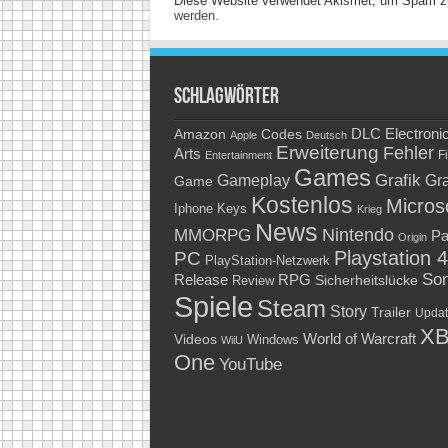
Diese Website verwendet Akismet, um Spam z
werden.
Schlagwörter
Amazon
DLC
Electroni
Codes
Apple
Deutsch
Erweiterung
Fehler
Arts
Fi
Entertainment
Games
Grafik
Gra
Gameplay
Game
Kostenlos
Micros
Keys
Iphone
Krieg
News
Nintendo
MMORPG
Pa
Origin
Playstation 4
PC
PlayStation-Netzwerk
So
RPG
Release
Sicherheitslücke
Review
Spiele
Steam
Story
Trailer
Updat
XB
World of Warcraft
Videos
Windows
WiiU
One
YouTube