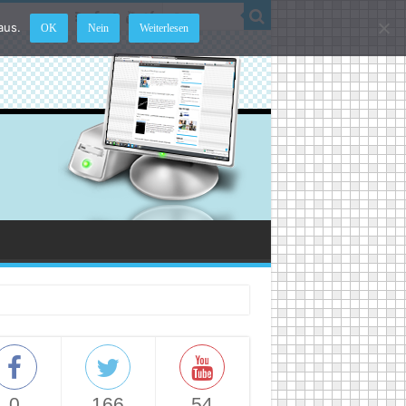
aus.
OK
Nein
Weiterlesen
0
166
54