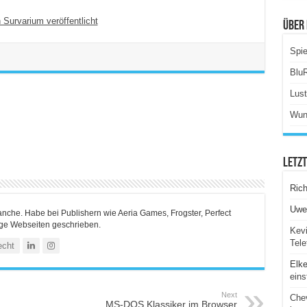
 Survarium veröffentlicht
Über 
Spie
Blu
Lus
Wun
Letz
Ric
Uwe
ranche. Habe bei Publishern wie Aeria Games, Frogster, Perfect
ige Webseiten geschrieben.
Kevi
Tele
echt
Elk
eins
Next
Chev
MS-DOS Klassiker im Browser