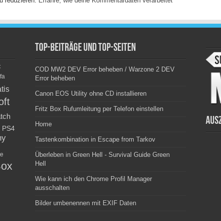
u reduzieren.
Erfahre, wie deine Kommentardaten verarbeitet
Top-Beiträge und Top-Seiten
c
COD MW2 DEV Error beheben / Warzone 2 DEV
fa
Error beheben
tis
Canon EOS Utility ohne CD installieren
oft
Fritz Box Rufumleitung per Telefon einstellen
tch
Aus
Home
PS4
ny
Tastenkombination in Escape from Tarkov
e
Überleben in Green Hell - Survival Guide Green
ox
Hell
Wie kann ich den Chrome Profil Manager
ausschalten
Bilder umbenennen mit EXIF Daten