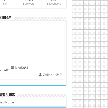
Fans
Followers
Subscribers
 Stream
MooDs81
Offline
0
ner Blogs
eZINE.de