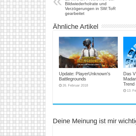
Bildwiederholrate und
Verzögerungen in SW:ToR
gearbeitet
Ähnliche Artikel
Update: PlayerUnknown’s
Das V
Battlegrounds
Madam
Trend 
26. Februar 2018
13. F
Deine Meinung ist mir wichti