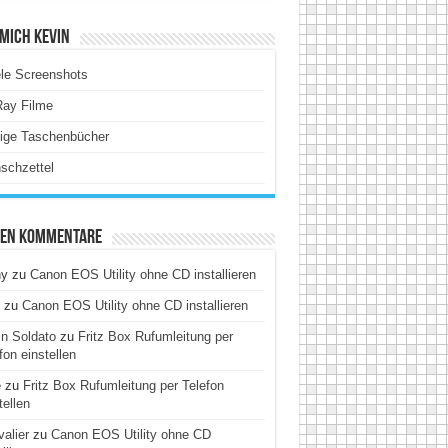
Mich Kevin
le Screenshots
Ray Filme
tige Taschenbücher
schzettel
ten Kommentare
hy
zu
Canon EOS Utility ohne CD installieren
zu
Canon EOS Utility ohne CD installieren
n Soldato
zu
Fritz Box Rufumleitung per
fon einstellen
e
zu
Fritz Box Rufumleitung per Telefon
tellen
alier
zu
Canon EOS Utility ohne CD