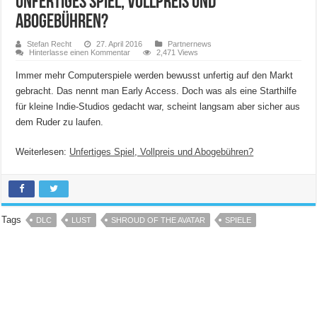
Unfertiges Spiel, Vollpreis und
Abogebühren?
Stefan Recht
27. April 2016
Partnernews
Hinterlasse einen Kommentar
2,471 Views
Immer mehr Computerspiele werden bewusst unfertig auf den Markt
gebracht. Das nennt man Early Access. Doch was als eine Starthilfe
für kleine Indie-Studios gedacht war, scheint langsam aber sicher aus
dem Ruder zu laufen.
Weiterlesen:
Unfertiges Spiel, Vollpreis und Abogebühren?
Tags
DLC
LUST
SHROUD OF THE AVATAR
SPIELE