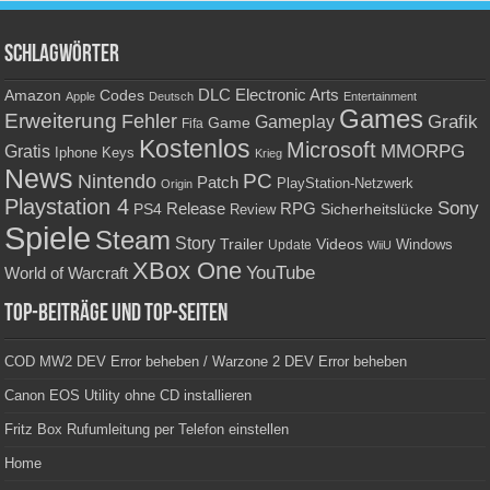
Schlagwörter
Amazon
DLC
Electronic Arts
Codes
Apple
Deutsch
Entertainment
Games
Erweiterung
Fehler
Grafik
Gameplay
Game
Fifa
Kostenlos
Microsoft
Gratis
MMORPG
Keys
Iphone
Krieg
News
PC
Nintendo
Patch
PlayStation-Netzwerk
Origin
Playstation 4
Sony
RPG
PS4
Release
Sicherheitslücke
Review
Spiele
Steam
Story
Trailer
Videos
Update
Windows
WiiU
XBox One
YouTube
World of Warcraft
Top-Beiträge und Top-Seiten
COD MW2 DEV Error beheben / Warzone 2 DEV Error beheben
Canon EOS Utility ohne CD installieren
Fritz Box Rufumleitung per Telefon einstellen
Home