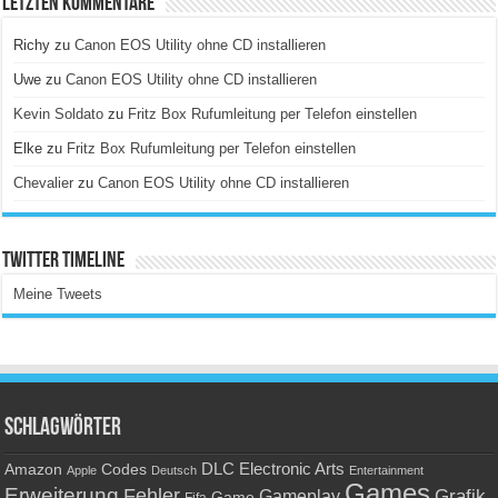
Letzten Kommentare
Richy
zu
Canon EOS Utility ohne CD installieren
Uwe
zu
Canon EOS Utility ohne CD installieren
Kevin Soldato
zu
Fritz Box Rufumleitung per Telefon einstellen
Elke
zu
Fritz Box Rufumleitung per Telefon einstellen
Chevalier
zu
Canon EOS Utility ohne CD installieren
Twitter Timeline
Meine Tweets
Schlagwörter
Amazon
DLC
Electronic Arts
Codes
Apple
Deutsch
Entertainment
Games
Erweiterung
Fehler
Grafik
Gameplay
Game