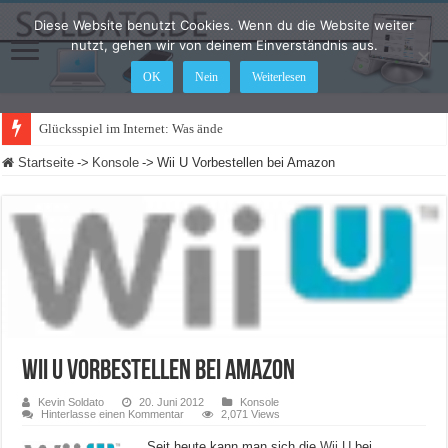
Diese Website benutzt Cookies. Wenn du die Website weiter
nutzt, gehen wir von deinem Einverständnis aus.
OK
Nein
Weiterlesen
Glücksspiel im Internet: Was ändert sich 2021?
Startseite
->
Konsole
->
Wii U Vorbestellen bei Amazon
Wii U Vorbestellen bei Amazon
Kevin Soldato
20. Juni 2012
Konsole
Hinterlasse einen Kommentar
2,071 Views
Seit heute kann man sich die
Wii U
bei