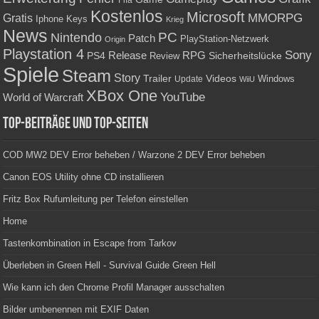
Fifa
Kostenlos
Microsoft
Gratis
MMORPG
Keys
Iphone
Krieg
News
PC
Nintendo
Patch
PlayStation-Netzwerk
Origin
Playstation 4
Sony
RPG
PS4
Release
Sicherheitslücke
Review
Spiele
Steam
Story
Trailer
Videos
Update
Windows
WiiU
XBox One
YouTube
World of Warcraft
Top-Beiträge und Top-Seiten
COD MW2 DEV Error beheben / Warzone 2 DEV Error beheben
Canon EOS Utility ohne CD installieren
Fritz Box Rufumleitung per Telefon einstellen
Home
Tastenkombination in Escape from Tarkov
Überleben in Green Hell - Survival Guide Green Hell
Wie kann ich den Chrome Profil Manager ausschalten
Bilder umbenennen mit EXIF Daten