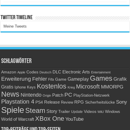
Twitter Timeline
Meine Tweets
Schlagwörter
Amazon
DLC
Electronic Arts
Codes
Apple
Deutsch
Entertainment
Games
Erweiterung
Fehler
Grafik
Gameplay
Game
Fifa
Kostenlos
Microsoft
Gratis
MMORPG
Keys
Iphone
Krieg
News
PC
Nintendo
Patch
PlayStation-Netzwerk
Origin
Playstation 4
Sony
RPG
PS4
Release
Sicherheitslücke
Review
Spiele
Steam
Story
Trailer
Videos
Update
Windows
WiiU
XBox One
YouTube
World of Warcraft