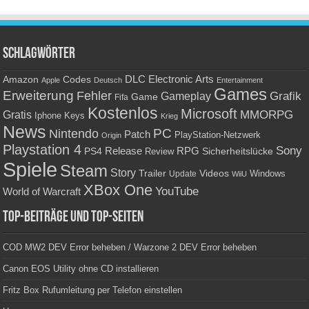
Schlagwörter
Amazon
DLC
Electronic Arts
Codes
Apple
Deutsch
Entertainment
Games
Erweiterung
Fehler
Grafik
Gameplay
Game
Fifa
Kostenlos
Microsoft
Gratis
MMORPG
Keys
Iphone
Krieg
News
PC
Nintendo
Patch
PlayStation-Netzwerk
Origin
Playstation 4
Sony
RPG
PS4
Release
Sicherheitslücke
Review
Spiele
Steam
Story
Trailer
Videos
Update
Windows
WiiU
XBox One
YouTube
World of Warcraft
Top-Beiträge und Top-Seiten
COD MW2 DEV Error beheben / Warzone 2 DEV Error beheben
Canon EOS Utility ohne CD installieren
Fritz Box Rufumleitung per Telefon einstellen