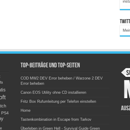
inst
Twitt
Mei
Top-Beiträge und Top-Seiten
c
COD MW2 DEV Error beheben / Warzone 2 DEV
fa
Error beheben
tis
Canon EOS Utility ohne CD installieren
oft
Fritz Box Rufumleitung per Telefon einstellen
tch
Aus
Home
PS4
ny
Tastenkombination in Escape from Tarkov
e
Überleben in Green Hell - Survival Guide Green