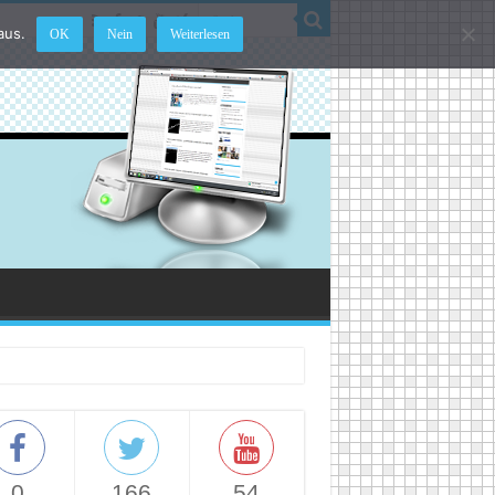
aus.
OK
Nein
Weiterlesen
0
166
54