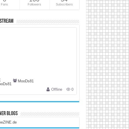
Fans
Followers
Subscribers
 Stream
MooDs81
Offline
0
ner Blogs
eZINE.de