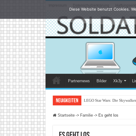
Impressum
Datenschutzerklärung
Haftungserk
Diese Website benutzt Cookies. We
Partnernews
Bilder
Xk3y
Li
Neuigkeiten
LEGO Star Wars: Die Skywalker 
Startseite
->
Familie
->
Es geht los
Es geht los