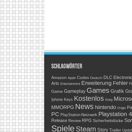
Schlagwörter
Amazon
DLC
Electroni
Codes
Apple
Deutsch
Erweiterung
Fehler
Arts
Fi
Entertainment
Games
Grafik
Gra
Gameplay
Game
Kostenlos
Micros
Keys
Iphone
Krieg
News
Nintendo
MMORPG
Pa
Origin
Playstation 4
PC
PlayStation-Netzwerk
So
RPG
Release
Sicherheitslücke
Review
Spiele
Steam
Story
Trailer
Updat