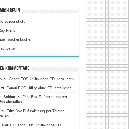
Mich Kevin
le Screenshots
Ray Filme
tige Taschenbücher
schzettel
ten Kommentare
hy
zu
Canon EOS Utility ohne CD installieren
zu
Canon EOS Utility ohne CD installieren
n Soldato
zu
Fritz Box Rufumleitung per
fon einstellen
e
zu
Fritz Box Rufumleitung per Telefon
tellen
alier
zu
Canon EOS Utility ohne CD