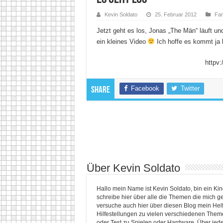
Kevin Soldato
25. Februar 2012
Fam
Jetzt geht es los, Jonas „The Män“ läuft und
ein kleines Video
Ich hoffe es kommt ja 
httpv
Facebook
Twitter
Share
Über Kevin Soldato
Hallo mein Name ist Kevin Soldato, bin ein K
schreibe hier über alle die Themen die mich ge
versuche auch hier über diesen Blog mein He
Hilfestellungen zu vielen verschiedenen Themen
oder Test zu Spielen oder Hardware. Über jed