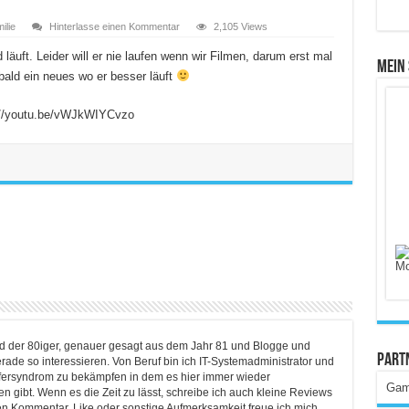
ilie
Hinterlasse einen Kommentar
2,105 Views
 läuft. Leider will er nie laufen wenn wir Filmen, darum erst mal
Mein
bald ein neues wo er besser läuft
://youtu.be/vWJkWIYCvzo
ind der 80iger, genauer gesagt aus dem Jahr 81 und Blogge und
Part
rade so interessieren. Von Beruf bin ich IT-Systemadministrator und
lfersyndrom zu bekämpfen in dem es hier immer wieder
Gam
 gibt. Wenn es die Zeit zu lässt, schreibe ich auch kleine Reviews
en Kommentar, Like oder sonstige Aufmerksamkeit freue ich mich