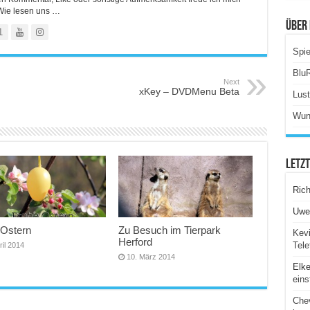
Wie lesen uns …
Über 
1
Spie
Blu
Next
xKey – DVDMenu Beta
Lus
Wun
Letz
Ric
Uwe
 Ostern
Zu Besuch im Tierpark
Kevi
Herford
Tele
ril 2014
10. März 2014
Elk
eins
Chev