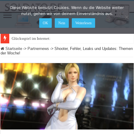
Diese Website benutzt Cookies. Wenn du die Website weiter
nutzt, gehen wir von deinem Einverständnis aus.
OK
Nein
Weiterlesen
Glücksspiel im Internet: Was ändert sich
Startseite
->
Partnernews
->
Shooter, Fehler, Leaks und Updates: Themen
der Woche!