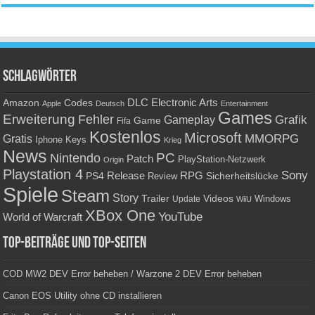
Schlagwörter
Amazon
DLC
Electronic Arts
Codes
Apple
Deutsch
Entertainment
Games
Erweiterung
Fehler
Grafik
Gameplay
Game
Fifa
Kostenlos
Microsoft
Gratis
MMORPG
Keys
Iphone
Krieg
News
PC
Nintendo
Patch
PlayStation-Netzwerk
Origin
Playstation 4
Sony
RPG
PS4
Release
Sicherheitslücke
Review
Spiele
Steam
Story
Trailer
Videos
Update
Windows
WiiU
XBox One
YouTube
World of Warcraft
Top-Beiträge und Top-Seiten
COD MW2 DEV Error beheben / Warzone 2 DEV Error beheben
Canon EOS Utility ohne CD installieren