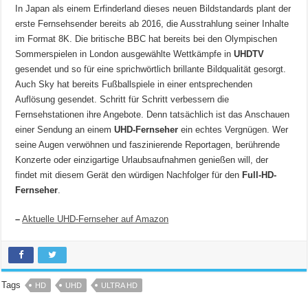
In Japan als einem Erfinderland dieses neuen Bildstandards plant der
erste Fernsehsender bereits ab 2016, die Ausstrahlung seiner Inhalte
im Format 8K. Die britische BBC hat bereits bei den Olympischen
Sommerspielen in London ausgewählte Wettkämpfe in
UHDTV
gesendet und so für eine sprichwörtlich brillante Bildqualität gesorgt.
Auch Sky hat bereits Fußballspiele in einer entsprechenden
Auflösung gesendet. Schritt für Schritt verbessern die
Fernsehstationen ihre Angebote. Denn tatsächlich ist das Anschauen
einer Sendung an einem
UHD-Fernseher
ein echtes Vergnügen. Wer
seine Augen verwöhnen und faszinierende Reportagen, berührende
Konzerte oder einzigartige Urlaubsaufnahmen genießen will, der
findet mit diesem Gerät den würdigen Nachfolger für den
Full-HD-
Fernseher
.
–
Aktuelle UHD-Fernseher auf Amazon
Tags
HD
UHD
ULTRA HD