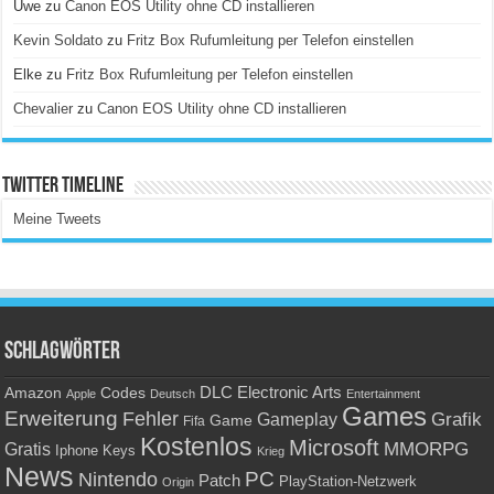
Uwe
zu
Canon EOS Utility ohne CD installieren
Kevin Soldato
zu
Fritz Box Rufumleitung per Telefon einstellen
Elke
zu
Fritz Box Rufumleitung per Telefon einstellen
Chevalier
zu
Canon EOS Utility ohne CD installieren
Twitter Timeline
Meine Tweets
Schlagwörter
Amazon
DLC
Electronic Arts
Codes
Apple
Deutsch
Entertainment
Games
Erweiterung
Fehler
Grafik
Gameplay
Game
Fifa
Kostenlos
Microsoft
Gratis
MMORPG
Keys
Iphone
Krieg
News
PC
Nintendo
Patch
PlayStation-Netzwerk
Origin