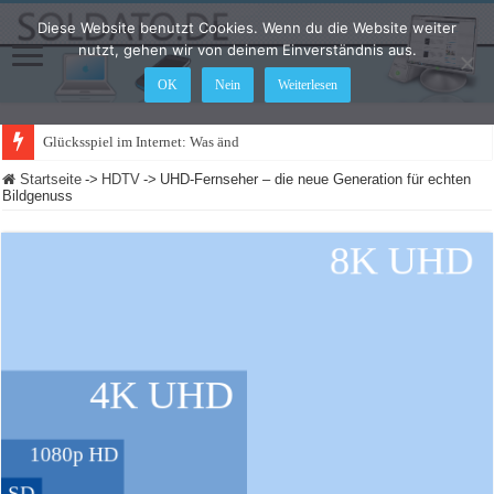
Diese Website benutzt Cookies. Wenn du die Website weiter
nutzt, gehen wir von deinem Einverständnis aus.
OK
Nein
Weiterlesen
Glücksspiel im Internet: Was ändert sich 2021?
Startseite
->
HDTV
->
UHD-Fernseher – die neue Generation für echten
Bildgenuss