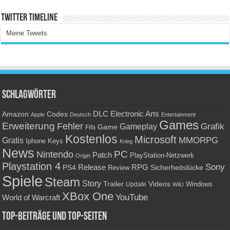
Twitter Timeline
Meine Tweets
Schlagwörter
Amazon
DLC
Electronic Arts
Codes
Apple
Deutsch
Entertainment
Games
Erweiterung
Fehler
Grafik
Gameplay
Game
Fifa
Kostenlos
Microsoft
Gratis
MMORPG
Keys
Iphone
Krieg
News
PC
Nintendo
Patch
PlayStation-Netzwerk
Origin
Playstation 4
Sony
RPG
PS4
Release
Sicherheitslücke
Review
Spiele
Steam
Story
Trailer
Videos
Update
Windows
WiiU
XBox One
YouTube
World of Warcraft
Top-Beiträge und Top-Seiten