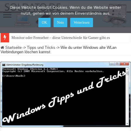
Diese Website benutzt Cookies. Wenn du die Website weiter
nutzt, gehen wir von deinem Einverständnis aus.
OK
Nein
Weiterlesen
Monitor oder Fernseher – diese Unterschiede für Gamer gibt es
Startseite
->
Tipps und Tricks
->
Wie du unter Windows alte WLan
Verbindungen löschen kannst