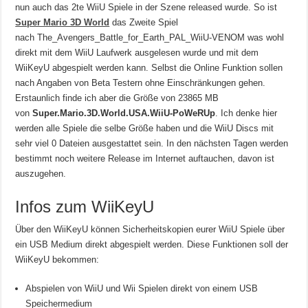
nun auch das 2te WiiU Spiele in der Szene released wurde. So ist
Super Mario 3D World
das Zweite Spiel
nach
The_Avengers_Battle_for_Earth_PAL_WiiU-VENOM
was wohl
direkt mit dem WiiU Laufwerk ausgelesen wurde und mit dem
WiiKeyU abgespielt werden kann. Selbst die Online Funktion sollen
nach Angaben von Beta Testern ohne Einschränkungen gehen.
Erstaunlich finde ich aber die Größe von 23865 MB
von
Super.Mario.3D.World.USA.WiiU-PoWeRUp
. Ich denke hier
werden alle Spiele die selbe Größe haben und die WiiU Discs mit
sehr viel 0 Dateien ausgestattet sein. In den nächsten Tagen werden
bestimmt noch weitere Release im Internet auftauchen, davon ist
auszugehen.
Infos zum WiiKeyU
Über den WiiKeyU können Sicherheitskopien eurer WiiU Spiele über
ein USB Medium direkt abgespielt werden. Diese Funktionen soll der
WiiKeyU bekommen:
Abspielen von WiiU und Wii Spielen direkt von einem USB
Speichermedium