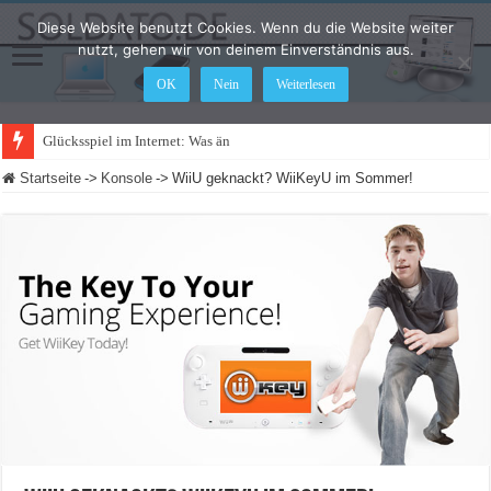
Diese Website benutzt Cookies. Wenn du die Website weiter
nutzt, gehen wir von deinem Einverständnis aus.
OK
Nein
Weiterlesen
Glücksspiel im Internet: Was ändert sich 2021?
Startseite
->
Konsole
->
WiiU geknackt? WiiKeyU im Sommer!