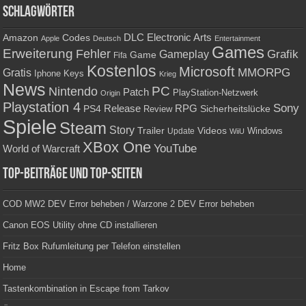
Schlagwörter
Amazon
DLC
Electronic Arts
Codes
Apple
Deutsch
Entertainment
Games
Erweiterung
Fehler
Grafik
Gameplay
Game
Fifa
Kostenlos
Microsoft
Gratis
MMORPG
Keys
Iphone
Krieg
News
PC
Nintendo
Patch
PlayStation-Netzwerk
Origin
Playstation 4
Sony
RPG
PS4
Release
Sicherheitslücke
Review
Spiele
Steam
Story
Trailer
Videos
Update
Windows
WiiU
XBox One
YouTube
World of Warcraft
Top-Beiträge und Top-Seiten
COD MW2 DEV Error beheben / Warzone 2 DEV Error beheben
Canon EOS Utility ohne CD installieren
Fritz Box Rufumleitung per Telefon einstellen
Home
Tastenkombination in Escape from Tarkov