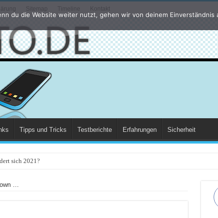
lärung
Sitemap
Timeline
Kontakt
nn du die Website weiter nutzt, gehen wir von deinem Einverständnis 
nks
Tipps und Tricks
Testberichte
Erfahrungen
Sicherheit
dert sich 2021?
down …