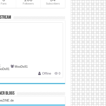
Fans
Followers
Subscribers
 Stream
MooDs81
Offline
0
ner Blogs
eZINE.de