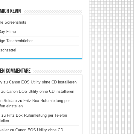
Mich Kevin
le Screenshots
Ray Filme
tige Taschenbücher
schzettel
ten Kommentare
hy
zu
Canon EOS Utility ohne CD installieren
zu
Canon EOS Utility ohne CD installieren
n Soldato
zu
Fritz Box Rufumleitung per
fon einstellen
e
zu
Fritz Box Rufumleitung per Telefon
tellen
alier
zu
Canon EOS Utility ohne CD