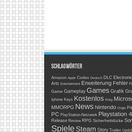
Schlagwörter
Amazon
DLC
Electroni
Codes
Apple
Deutsch
Erweiterung
Fehler
Arts
Fi
Entertainment
Games
Grafik
Gra
Gameplay
Game
Kostenlos
Micros
Keys
Iphone
Krieg
News
Nintendo
MMORPG
Pa
Origin
Playstation 4
PC
PlayStation-Netzwerk
So
RPG
Release
Sicherheitslücke
Review
Spiele
Steam
Story
Trailer
Updat