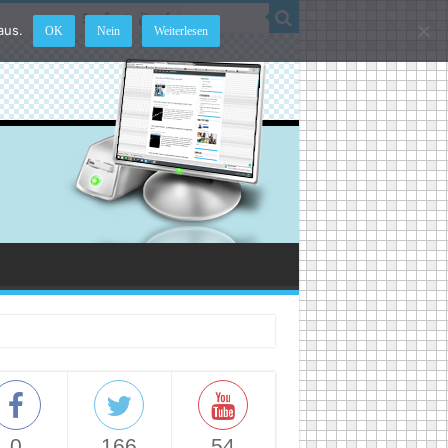
aus.
OK
Nein
Weiterlesen
0
166
54