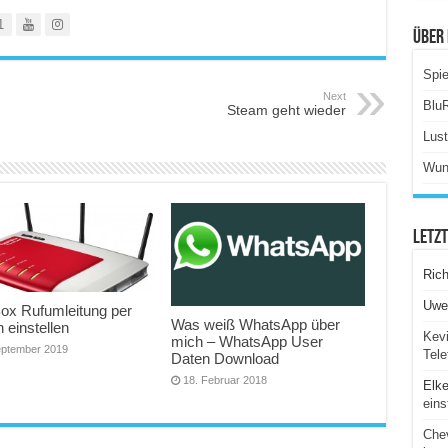
1
Über 
Spie
Next
Blu
Steam geht wieder
Lus
Wun
Letz
Ric
Uwe
Box Rufumleitung per
Was weiß WhatsApp über
n einstellen
Kevi
mich – WhatsApp User
eptember 2019
Tele
Daten Download
18. Februar 2018
Elk
eins
Chev