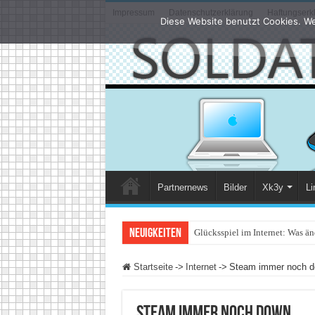
Impressum
Datenschutzerklärung
Haftungserk
Diese Website benutzt Cookies. We
Partnernews
Bilder
Xk3y
Li
Neuigkeiten
Glücksspiel im Internet: Was än
Startseite
->
Internet
->
Steam immer noch 
Steam immer noch down …