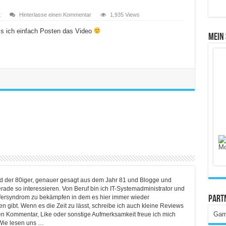
t
Hinterlasse einen Kommentar
1,935 Views
ss ich einfach Posten das Video
Mein
ind der 80iger, genauer gesagt aus dem Jahr 81 und Blogge und
rade so interessieren. Von Beruf bin ich IT-Systemadministrator und
lfersyndrom zu bekämpfen in dem es hier immer wieder
Part
 gibt. Wenn es die Zeit zu lässt, schreibe ich auch kleine Reviews
Gam
en Kommentar, Like oder sonstige Aufmerksamkeit freue ich mich
Wie lesen uns …