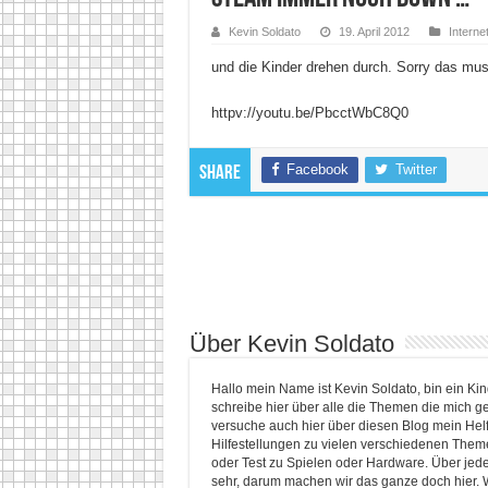
Kevin Soldato
19. April 2012
Interne
und die Kinder drehen durch. Sorry das mu
httpv://youtu.be/PbcctWbC8Q0
Facebook
Twitter
Share
Über Kevin Soldato
Hallo mein Name ist Kevin Soldato, bin ein K
schreibe hier über alle die Themen die mich ge
versuche auch hier über diesen Blog mein He
Hilfestellungen zu vielen verschiedenen Themen
oder Test zu Spielen oder Hardware. Über jed
sehr, darum machen wir das ganze doch hier. 