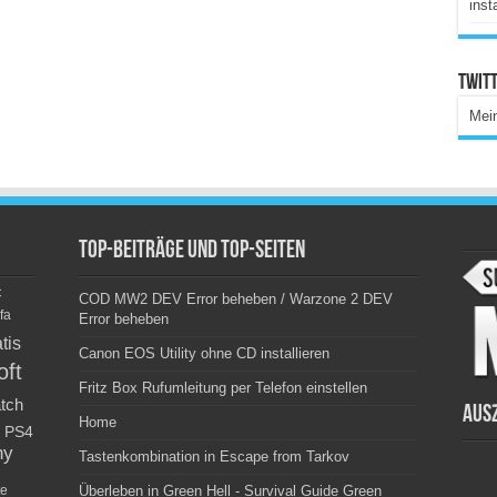
inst
Twitt
Mei
Top-Beiträge und Top-Seiten
c
COD MW2 DEV Error beheben / Warzone 2 DEV
fa
Error beheben
tis
Canon EOS Utility ohne CD installieren
oft
Fritz Box Rufumleitung per Telefon einstellen
tch
Aus
Home
PS4
ny
Tastenkombination in Escape from Tarkov
e
Überleben in Green Hell - Survival Guide Green