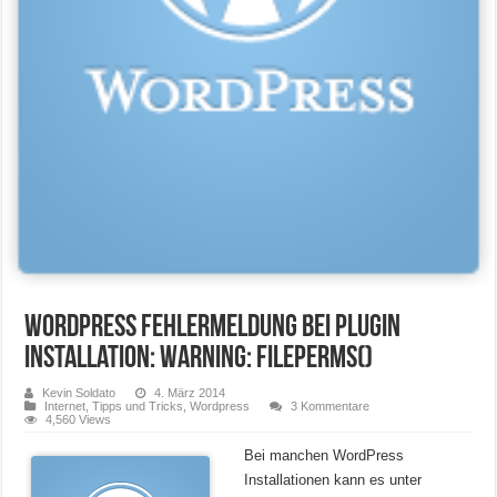
WordPress Fehlermeldung bei PlugIn
installation: Warning: fileperms()
Kevin Soldato
4. März 2014
Internet
,
Tipps und Tricks
,
Wordpress
3 Kommentare
4,560 Views
Bei manchen WordPress
Installationen kann es unter