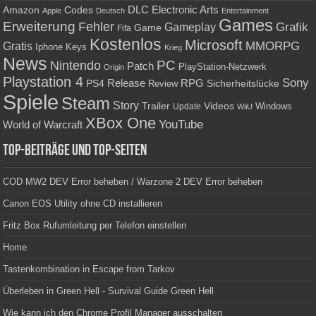
Amazon
DLC
Electronic Arts
Codes
Apple
Deutsch
Entertainment
Games
Erweiterung
Fehler
Grafik
Gameplay
Game
Fifa
Kostenlos
Microsoft
Gratis
MMORPG
Keys
Iphone
Krieg
News
PC
Nintendo
Patch
PlayStation-Netzwerk
Origin
Playstation 4
Sony
RPG
PS4
Release
Sicherheitslücke
Review
Spiele
Steam
Story
Trailer
Videos
Update
Windows
WiiU
XBox One
YouTube
World of Warcraft
Top-Beiträge und Top-Seiten
COD MW2 DEV Error beheben / Warzone 2 DEV Error beheben
Canon EOS Utility ohne CD installieren
Fritz Box Rufumleitung per Telefon einstellen
Home
Tastenkombination in Escape from Tarkov
Überleben in Green Hell - Survival Guide Green Hell
Wie kann ich den Chrome Profil Manager ausschalten