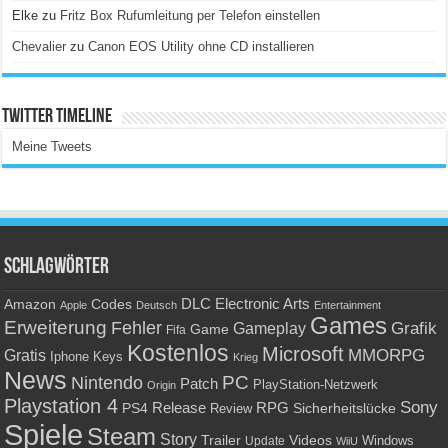
Elke
zu
Fritz Box Rufumleitung per Telefon einstellen
Chevalier
zu
Canon EOS Utility ohne CD installieren
Twitter Timeline
Meine Tweets
Schlagwörter
Amazon
DLC
Electronic Arts
Codes
Apple
Deutsch
Entertainment
Games
Erweiterung
Fehler
Grafik
Gameplay
Game
Fifa
Kostenlos
Microsoft
Gratis
MMORPG
Keys
Iphone
Krieg
News
PC
Nintendo
Patch
PlayStation-Netzwerk
Origin
Playstation 4
Sony
RPG
PS4
Release
Sicherheitslücke
Review
Spiele
Steam
Story
Trailer
Videos
Update
Windows
WiiU