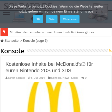
Diese Website benutzt Cookies. Wenn du die Website weiter
nutzt, gehen wir von deinem Einverständnis aus.
OK
Nein
Weiterlesen
Monitor oder Fernseher – diese Unterschiede für Gamer gibt es
Startseite
->
Konsole (page 3)
Konsole
Kostenlose Inhalte bei McDonald’s® für
euren Nintendo 2DS und 3DS
Kevin Soldato
5. Juli 2014
Konsole
,
News
,
Spiele
0