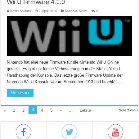
Wii U Firmware 4.1.0
Kevin Soldato
2. April 2014
Konsole
,
News
0
Nintendo hat eine neue Firmware für die Nintendo Wii U Online
gestellt. Es gibt nur kleine Verbesserungen in der Stabilität und
Handhabung der Konsole. Das letzte große Firmware Update der
Nintendo Wii U Konsole war im September 2013 und brachte …
Mehr lesen »
3
«
1
2
4
5
»
...
Letzte »
Seite 3 von 7