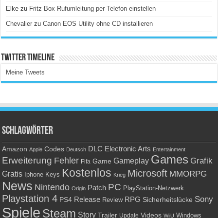
Elke
zu
Fritz Box Rufumleitung per Telefon einstellen
Chevalier
zu
Canon EOS Utility ohne CD installieren
Twitter Timeline
Meine Tweets
Schlagwörter
Amazon
DLC
Electronic Arts
Codes
Apple
Deutsch
Entertainment
Games
Erweiterung
Fehler
Grafik
Gameplay
Game
Fifa
Kostenlos
Microsoft
Gratis
MMORPG
Keys
Iphone
Krieg
News
PC
Nintendo
Patch
PlayStation-Netzwerk
Origin
Playstation 4
Sony
RPG
PS4
Release
Sicherheitslücke
Review
Spiele
Steam
Story
Trailer
Videos
Update
Windows
WiiU