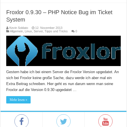
Froxlor 0.9.30 – PHP Notice Bug im Ticket
System
Kevin Soldato
12. November 2013
Allgemein
,
Linux
,
Server
,
Tipps und Tricks
0
Gestern habe ich bei einem Server die Froxlor Version upgedatet. An
sich bei Froxlor keine große Sache, dazu werde ich aber mal ein
Extra Beitrag schreiben. Hier geht es nun darum wenn man seine
Froxlor auf die Version 0.9.30 upgedatet …
Mehr lesen »