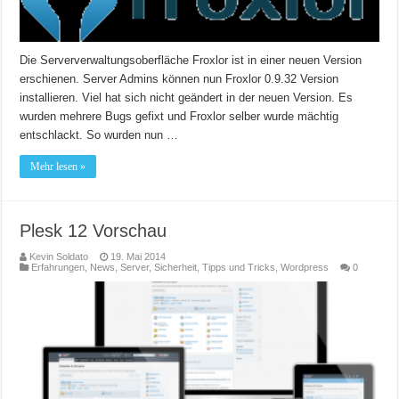
Die Serververwaltungsoberfläche Froxlor ist in einer neuen Version
erschienen. Server Admins können nun Froxlor 0.9.32 Version
installieren. Viel hat sich nicht geändert in der neuen Version. Es
wurden mehrere Bugs gefixt und Froxlor selber wurde mächtig
entschlackt. So wurden nun …
Mehr lesen »
Plesk 12 Vorschau
Kevin Soldato
19. Mai 2014
Erfahrungen
,
News
,
Server
,
Sicherheit
,
Tipps und Tricks
,
Wordpress
0