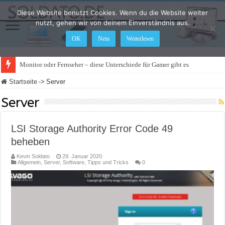
Diese Website benutzt Cookies. Wenn du die Website weiter
nutzt, gehen wir von deinem Einverständnis aus.
OK
Nein
Weiterlesen
Monitor oder Fernseher – diese Unterschiede für Gamer gibt es
Startseite
->
Server
Server
LSI Storage Authority Error Code 49
beheben
Kevin Soldato
29. Januar 2020
Allgemein
,
Server
,
Software
,
Tipps und Tricks
0